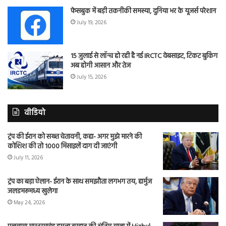
फेसबुक में बड़ी तकनीकी समस्या, दुनिया भर के यूजर्स परेशान
July 19, 2026
15 जुलाई से लॉन्च हो रही है नई IRCTC वेबसाइट, टिकट बुकिंग
अब होगी आसान और तेज
July 15, 2026
वीडियो
ट्रंप की ईरान को सख्त चेतावनी, कहा- अगर मुझे मारने की
कोशिश की तो 1000 मिसाइलें दाग दी जाएंगी
July 11, 2026
ट्रंप का बड़ा ऐलान- ईरान के साथ समझौता लगभग तय, हार्मुज
जलडमरूमध्य खुलेगा
May 24, 2026