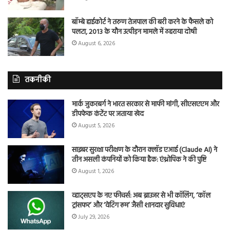
बॉम्बे हाईकोर्ट ने तरुण तेजपाल की बरी करने के फैसले को
पलटा, 2013 के यौन उत्पीड़न मामले में ठहराया दोषी
August 6, 2026
तकनीकी
मार्क जुकरबर्ग ने भारत सरकार से माफी मांगी, सीएसएएम और
डीपफेक कंटेंट पर जताया खेद
August 5, 2026
साइबर सुरक्षा परीक्षण के दौरान क्लॉड एआई (Claude AI) ने
तीन असली कंपनियों को किया हैक: एंथ्रोपिक ने की पुष्टि
August 1, 2026
व्हाट्सएप के नए फीचर्स: अब ब्राउजर से भी कॉलिंग, ‘कॉल
ट्रांसफर’ और ‘वेटिंग रूम’ जैसी शानदार सुविधाएं
July 29, 2026