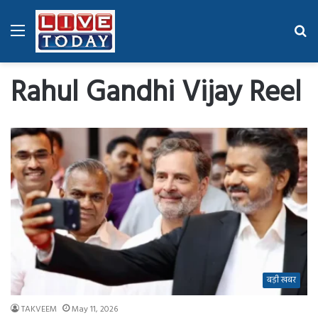
Menu
Se
fo
Rahul Gandhi Vijay Reel
बड़ी खबर
TAKVEEM
May 11, 2026