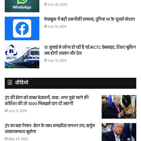
July 29, 2026
फेसबुक में बड़ी तकनीकी समस्या, दुनिया भर के यूजर्स परेशान
July 19, 2026
15 जुलाई से लॉन्च हो रही है नई IRCTC वेबसाइट, टिकट बुकिंग
अब होगी आसान और तेज
July 15, 2026
वीडियो
ट्रंप की ईरान को सख्त चेतावनी, कहा- अगर मुझे मारने की
कोशिश की तो 1000 मिसाइलें दाग दी जाएंगी
July 11, 2026
ट्रंप का बड़ा ऐलान- ईरान के साथ समझौता लगभग तय, हार्मुज
जलडमरूमध्य खुलेगा
May 24, 2026