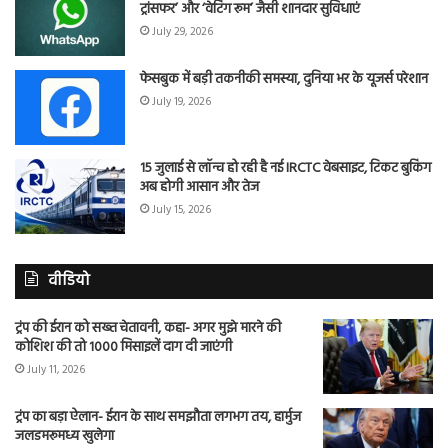
ट्रांसफर’ और ‘वेटिंग रूम’ जैसी शानदार सुविधाएं
July 29, 2026
फेसबुक में बड़ी तकनीकी समस्या, दुनिया भर के यूजर्स परेशान
July 19, 2026
15 जुलाई से लॉन्च हो रही है नई IRCTC वेबसाइट, टिकट बुकिंग
अब होगी आसान और तेज
July 15, 2026
वीडियो
ट्रंप की ईरान को सख्त चेतावनी, कहा- अगर मुझे मारने की
कोशिश की तो 1000 मिसाइलें दाग दी जाएंगी
July 11, 2026
ट्रंप का बड़ा ऐलान- ईरान के साथ समझौता लगभग तय, हार्मुज
जलडमरूमध्य खुलेगा