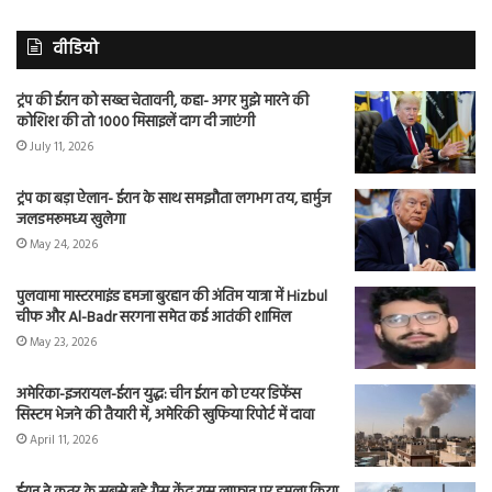
वीडियो
ट्रंप की ईरान को सख्त चेतावनी, कहा- अगर मुझे मारने की
कोशिश की तो 1000 मिसाइलें दाग दी जाएंगी
July 11, 2026
ट्रंप का बड़ा ऐलान- ईरान के साथ समझौता लगभग तय, हार्मुज
जलडमरूमध्य खुलेगा
May 24, 2026
पुलवामा मास्टरमाइंड हमजा बुरहान की अंतिम यात्रा में Hizbul
चीफ और Al-Badr सरगना समेत कई आतंकी शामिल
May 23, 2026
अमेरिका-इजरायल-ईरान युद्ध: चीन ईरान को एयर डिफेंस
सिस्टम भेजने की तैयारी में, अमेरिकी खुफिया रिपोर्ट में दावा
April 11, 2026