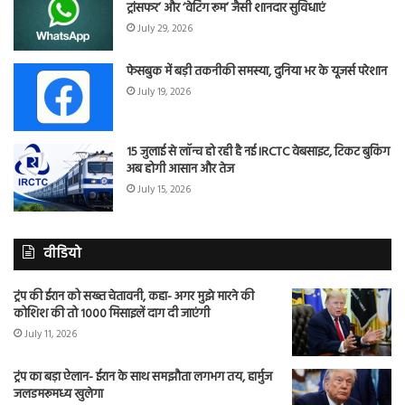
ट्रांसफर’ और ‘वेटिंग रूम’ जैसी शानदार सुविधाएं
July 29, 2026
फेसबुक में बड़ी तकनीकी समस्या, दुनिया भर के यूजर्स परेशान
July 19, 2026
15 जुलाई से लॉन्च हो रही है नई IRCTC वेबसाइट, टिकट बुकिंग
अब होगी आसान और तेज
July 15, 2026
वीडियो
ट्रंप की ईरान को सख्त चेतावनी, कहा- अगर मुझे मारने की
कोशिश की तो 1000 मिसाइलें दाग दी जाएंगी
July 11, 2026
ट्रंप का बड़ा ऐलान- ईरान के साथ समझौता लगभग तय, हार्मुज
जलडमरूमध्य खुलेगा