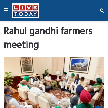
Menu
Se
fo
Rahul gandhi farmers
meeting