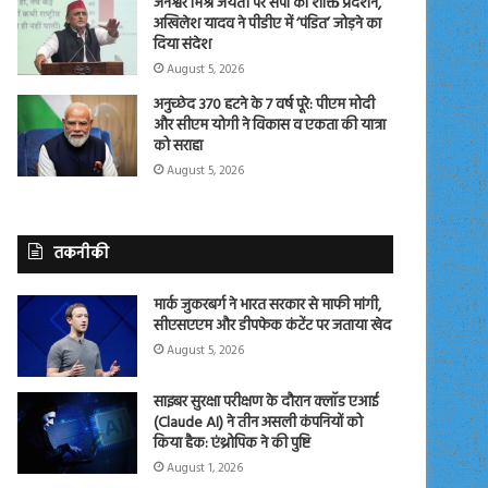
जनेश्वर मिश्र जयंती पर सपा का शक्ति प्रदर्शन,
अखिलेश यादव ने पीडीए में ‘पंडित’ जोड़ने का
दिया संदेश
August 5, 2026
अनुच्छेद 370 हटने के 7 वर्ष पूरे: पीएम मोदी
और सीएम योगी ने विकास व एकता की यात्रा
को सराहा
August 5, 2026
तकनीकी
मार्क जुकरबर्ग ने भारत सरकार से माफी मांगी,
सीएसएएम और डीपफेक कंटेंट पर जताया खेद
August 5, 2026
साइबर सुरक्षा परीक्षण के दौरान क्लॉड एआई
(Claude AI) ने तीन असली कंपनियों को
किया हैक: एंथ्रोपिक ने की पुष्टि
August 1, 2026