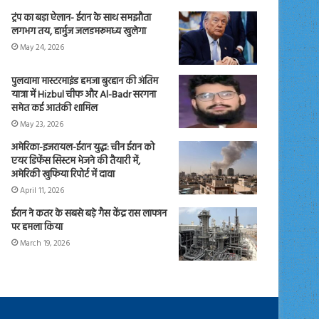
ट्रंप का बड़ा ऐलान- ईरान के साथ समझौता
लगभग तय, हार्मुज जलडमरूमध्य खुलेगा
May 24, 2026
पुलवामा मास्टरमाइंड हमजा बुरहान की अंतिम
यात्रा में Hizbul चीफ और Al-Badr सरगना
समेत कई आतंकी शामिल
May 23, 2026
अमेरिका-इजरायल-ईरान युद्ध: चीन ईरान को
एयर डिफेंस सिस्टम भेजने की तैयारी में,
अमेरिकी खुफिया रिपोर्ट में दावा
April 11, 2026
ईरान ने कतर के सबसे बड़े गैस केंद्र रास लाफान
पर हमला किया
March 19, 2026