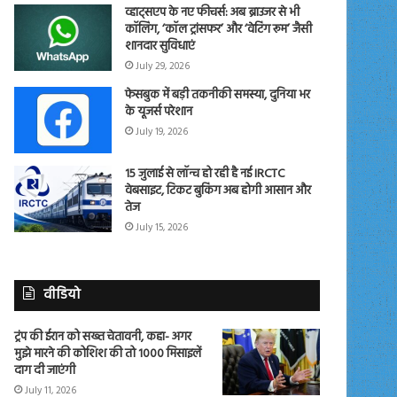
व्हाट्सएप के नए फीचर्स: अब ब्राउजर से भी
कॉलिंग, ‘कॉल ट्रांसफर’ और ‘वेटिंग रूम’ जैसी
शानदार सुविधाएं
July 29, 2026
फेसबुक में बड़ी तकनीकी समस्या, दुनिया भर
के यूजर्स परेशान
July 19, 2026
15 जुलाई से लॉन्च हो रही है नई IRCTC
वेबसाइट, टिकट बुकिंग अब होगी आसान और
तेज
July 15, 2026
वीडियो
ट्रंप की ईरान को सख्त चेतावनी, कहा- अगर
मुझे मारने की कोशिश की तो 1000 मिसाइलें
दाग दी जाएंगी
July 11, 2026