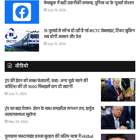
फेसबुक में बड़ी तकनीकी समस्या, दुनिया भर के यूजर्स परेशान
July 19, 2026
15 जुलाई से लॉन्च हो रही है नई IRCTC वेबसाइट, टिकट बुकिंग
अब होगी आसान और तेज
July 15, 2026
वीडियो
ट्रंप की ईरान को सख्त चेतावनी, कहा- अगर मुझे मारने की
कोशिश की तो 1000 मिसाइलें दाग दी जाएंगी
July 11, 2026
ट्रंप का बड़ा ऐलान- ईरान के साथ समझौता लगभग तय, हार्मुज
जलडमरूमध्य खुलेगा
May 24, 2026
पुलवामा मास्टरमाइंड हमजा बुरहान की अंतिम यात्रा में Hizbul