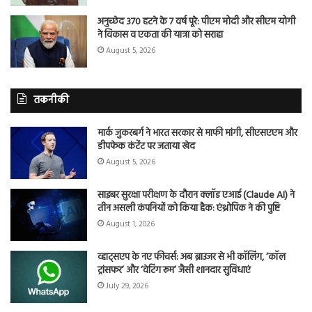
अनुच्छेद 370 हटने के 7 वर्ष पूरे: पीएम मोदी और सीएम योगी
ने विकास व एकता की यात्रा को सराहा
August 5, 2026
तकनीकी
मार्क जुकरबर्ग ने भारत सरकार से माफी मांगी, सीएसएएम और
डीपफेक कंटेंट पर जताया खेद
August 5, 2026
साइबर सुरक्षा परीक्षण के दौरान क्लॉड एआई (Claude AI) ने
तीन असली कंपनियों को किया हैक: एंथ्रोपिक ने की पुष्टि
August 1, 2026
व्हाट्सएप के नए फीचर्स: अब ब्राउजर से भी कॉलिंग, ‘कॉल
ट्रांसफर’ और ‘वेटिंग रूम’ जैसी शानदार सुविधाएं
July 29, 2026