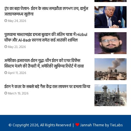
ट्रंप का बड़ा ऐलान- ईरान के साथ समझौता लगभग तय, हार्मुज
जलडमरूमध्य खुलेगा
May 24, 2026
पुलवामा मास्टरमाइंड हमजा बुरहान की अंतिम यात्रा में Hizbul
चीफ और Al-Badr सरगना समेत कई आतंकी शामिल
May 23, 2026
अमेरिका-इजरायल-ईरान युद्ध: चीन ईरान को एयर डिफेंस
सिस्टम भेजने की तैयारी में, अमेरिकी खुफिया रिपोर्ट में दावा
April 11, 2026
ईरान ने कतर के सबसे बड़े गैस केंद्र रास लाफान पर हमला किया
March 19, 2026
© Copyright 2026, All Rights Reserved |
Jannah Theme by TieLabs