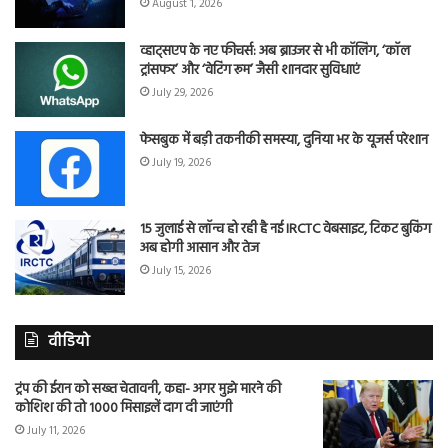
August 1, 2026
व्हाट्सएप के नए फीचर्स: अब ब्राउजर से भी कॉलिंग, ‘कॉल
ट्रांसफर’ और ‘वेटिंग रूम’ जैसी शानदार सुविधाएं
July 29, 2026
फेसबुक में बड़ी तकनीकी समस्या, दुनिया भर के यूजर्स परेशान
July 19, 2026
15 जुलाई से लॉन्च हो रही है नई IRCTC वेबसाइट, टिकट बुकिंग
अब होगी आसान और तेज
July 15, 2026
वीडियो
ट्रंप की ईरान को सख्त चेतावनी, कहा- अगर मुझे मारने की
कोशिश की तो 1000 मिसाइलें दाग दी जाएंगी
July 11, 2026