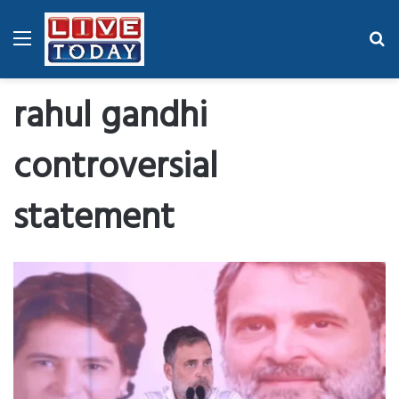
Menu
Se
fo
rahul gandhi
controversial
statement