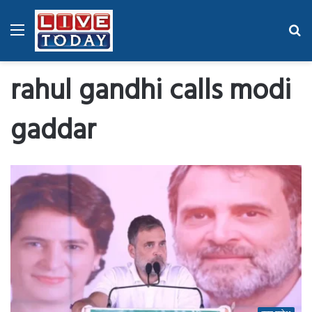
Menu
Se
fo
rahul gandhi calls modi
gaddar