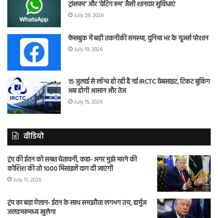
ट्रांसफर’ और ‘वेटिंग रूम’ जैसी शानदार सुविधाएं
July 29, 2026
फेसबुक में बड़ी तकनीकी समस्या, दुनिया भर के यूजर्स परेशान
July 19, 2026
15 जुलाई से लॉन्च हो रही है नई IRCTC वेबसाइट, टिकट बुकिंग
अब होगी आसान और तेज
July 15, 2026
वीडियो
ट्रंप की ईरान को सख्त चेतावनी, कहा- अगर मुझे मारने की
कोशिश की तो 1000 मिसाइलें दाग दी जाएंगी
July 11, 2026
ट्रंप का बड़ा ऐलान- ईरान के साथ समझौता लगभग तय, हार्मुज
जलडमरूमध्य खुलेगा