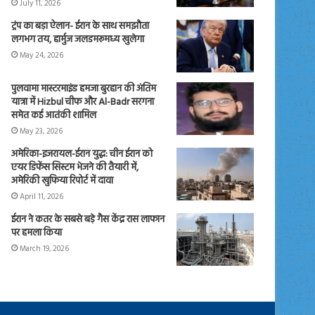
July 11, 2026
ट्रंप का बड़ा ऐलान- ईरान के साथ समझौता
लगभग तय, हार्मुज जलडमरूमध्य खुलेगा
May 24, 2026
पुलवामा मास्टरमाइंड हमजा बुरहान की अंतिम
यात्रा में Hizbul चीफ और Al-Badr सरगना
समेत कई आतंकी शामिल
May 23, 2026
अमेरिका-इजरायल-ईरान युद्ध: चीन ईरान को
एयर डिफेंस सिस्टम भेजने की तैयारी में,
अमेरिकी खुफिया रिपोर्ट में दावा
April 11, 2026
ईरान ने कतर के सबसे बड़े गैस केंद्र रास लाफान
पर हमला किया
March 19, 2026