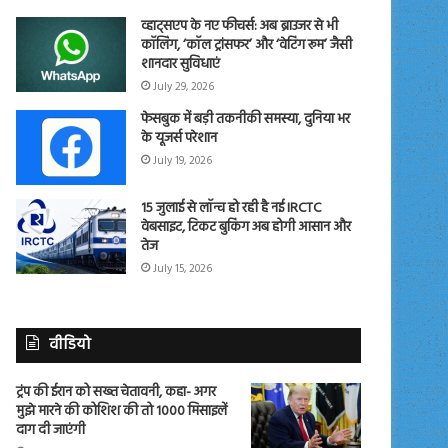
व्हाट्सएप के नए फीचर्स: अब ब्राउजर से भी
कॉलिंग, ‘कॉल ट्रांसफर’ और ‘वेटिंग रूम’ जैसी
शानदार सुविधाएं
July 29, 2026
फेसबुक में बड़ी तकनीकी समस्या, दुनिया भर
के यूजर्स परेशान
July 19, 2026
15 जुलाई से लॉन्च हो रही है नई IRCTC
वेबसाइट, टिकट बुकिंग अब होगी आसान और
तेज
July 15, 2026
वीडियो
ट्रंप की ईरान को सख्त चेतावनी, कहा- अगर
मुझे मारने की कोशिश की तो 1000 मिसाइलें
दाग दी जाएंगी