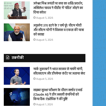
जनेश्वर मिश्र जयंती पर सपा का शक्ति प्रदर्शन,
अखिलेश यादव ने पीडीए में ‘पंडित’ जोड़ने का
दिया संदेश
August 5, 2026
अनुच्छेद 370 हटने के 7 वर्ष पूरे: पीएम मोदी
और सीएम योगी ने विकास व एकता की यात्रा
को सराहा
August 5, 2026
तकनीकी
मार्क जुकरबर्ग ने भारत सरकार से माफी मांगी,
सीएसएएम और डीपफेक कंटेंट पर जताया खेद
August 5, 2026
साइबर सुरक्षा परीक्षण के दौरान क्लॉड एआई
(Claude AI) ने तीन असली कंपनियों को
किया हैक: एंथ्रोपिक ने की पुष्टि
August 1, 2026