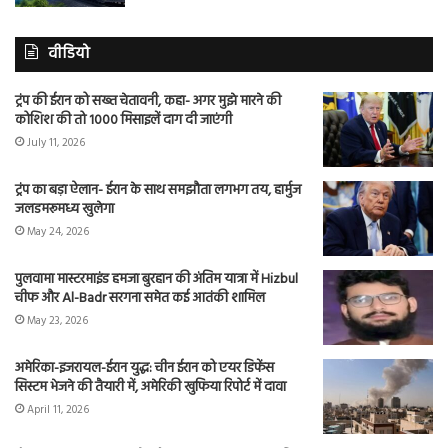
वीडियो
ट्रंप की ईरान को सख्त चेतावनी, कहा- अगर मुझे मारने की
कोशिश की तो 1000 मिसाइलें दाग दी जाएंगी
July 11, 2026
ट्रंप का बड़ा ऐलान- ईरान के साथ समझौता लगभग तय, हार्मुज
जलडमरूमध्य खुलेगा
May 24, 2026
पुलवामा मास्टरमाइंड हमजा बुरहान की अंतिम यात्रा में Hizbul
चीफ और Al-Badr सरगना समेत कई आतंकी शामिल
May 23, 2026
अमेरिका-इजरायल-ईरान युद्ध: चीन ईरान को एयर डिफेंस
सिस्टम भेजने की तैयारी में, अमेरिकी खुफिया रिपोर्ट में दावा
April 11, 2026