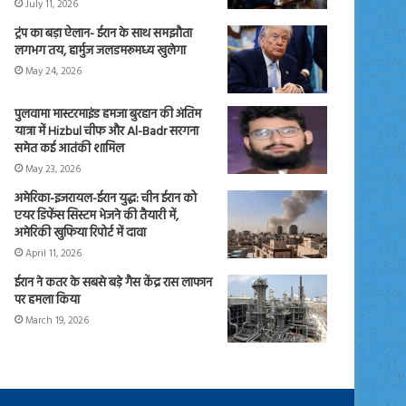
July 11, 2026
ट्रंप का बड़ा ऐलान- ईरान के साथ समझौता
लगभग तय, हार्मुज जलडमरूमध्य खुलेगा
May 24, 2026
पुलवामा मास्टरमाइंड हमजा बुरहान की अंतिम
यात्रा में Hizbul चीफ और Al-Badr सरगना
समेत कई आतंकी शामिल
May 23, 2026
अमेरिका-इजरायल-ईरान युद्ध: चीन ईरान को
एयर डिफेंस सिस्टम भेजने की तैयारी में,
अमेरिकी खुफिया रिपोर्ट में दावा
April 11, 2026
ईरान ने कतर के सबसे बड़े गैस केंद्र रास लाफान
पर हमला किया
March 19, 2026