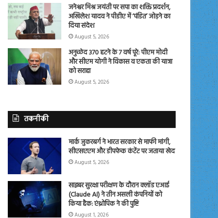
जनेश्वर मिश्र जयंती पर सपा का शक्ति प्रदर्शन,
अखिलेश यादव ने पीडीए में ‘पंडित’ जोड़ने का
दिया संदेश
August 5, 2026
अनुच्छेद 370 हटने के 7 वर्ष पूरे: पीएम मोदी
और सीएम योगी ने विकास व एकता की यात्रा
को सराहा
August 5, 2026
तकनीकी
मार्क जुकरबर्ग ने भारत सरकार से माफी मांगी,
सीएसएएम और डीपफेक कंटेंट पर जताया खेद
August 5, 2026
साइबर सुरक्षा परीक्षण के दौरान क्लॉड एआई
(Claude AI) ने तीन असली कंपनियों को
किया हैक: एंथ्रोपिक ने की पुष्टि
August 1, 2026