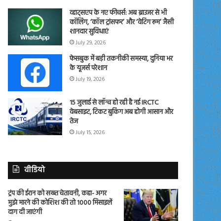
व्हाट्सएप के नए फीचर्स: अब ब्राउजर से भी
कॉलिंग, ‘कॉल ट्रांसफर’ और ‘वेटिंग रूम’ जैसी
शानदार सुविधाएं
July 29, 2026
फेसबुक में बड़ी तकनीकी समस्या, दुनिया भर
के यूजर्स परेशान
July 19, 2026
15 जुलाई से लॉन्च हो रही है नई IRCTC
वेबसाइट, टिकट बुकिंग अब होगी आसान और
तेज
July 15, 2026
वीडियो
ट्रंप की ईरान को सख्त चेतावनी, कहा- अगर
मुझे मारने की कोशिश की तो 1000 मिसाइलें
दाग दी जाएंगी