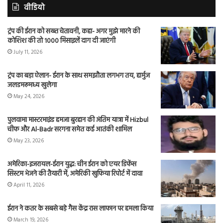
वीडियो
ट्रंप की ईरान को सख्त चेतावनी, कहा- अगर मुझे मारने की
कोशिश की तो 1000 मिसाइलें दाग दी जाएंगी
July 11, 2026
ट्रंप का बड़ा ऐलान- ईरान के साथ समझौता लगभग तय, हार्मुज
जलडमरूमध्य खुलेगा
May 24, 2026
पुलवामा मास्टरमाइंड हमजा बुरहान की अंतिम यात्रा में Hizbul
चीफ और Al-Badr सरगना समेत कई आतंकी शामिल
May 23, 2026
अमेरिका-इजरायल-ईरान युद्ध: चीन ईरान को एयर डिफेंस
सिस्टम भेजने की तैयारी में, अमेरिकी खुफिया रिपोर्ट में दावा
April 11, 2026
ईरान ने कतर के सबसे बड़े गैस केंद्र रास लाफान पर हमला किया
March 19, 2026