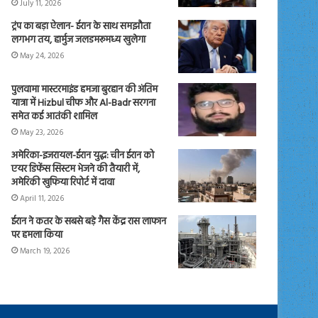
July 11, 2026
ट्रंप का बड़ा ऐलान- ईरान के साथ समझौता
लगभग तय, हार्मुज जलडमरूमध्य खुलेगा
May 24, 2026
पुलवामा मास्टरमाइंड हमजा बुरहान की अंतिम
यात्रा में Hizbul चीफ और Al-Badr सरगना
समेत कई आतंकी शामिल
May 23, 2026
अमेरिका-इजरायल-ईरान युद्ध: चीन ईरान को
एयर डिफेंस सिस्टम भेजने की तैयारी में,
अमेरिकी खुफिया रिपोर्ट में दावा
April 11, 2026
ईरान ने कतर के सबसे बड़े गैस केंद्र रास लाफान
पर हमला किया
March 19, 2026