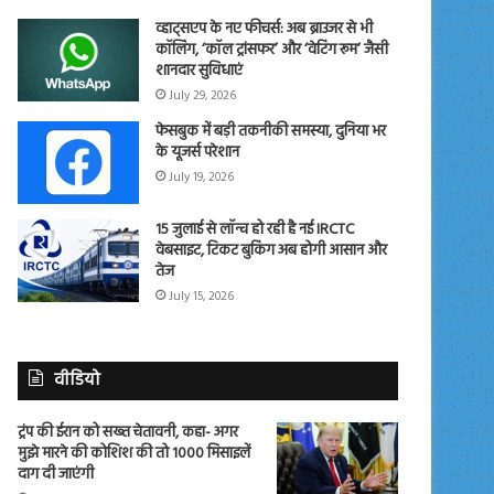
व्हाट्सएप के नए फीचर्स: अब ब्राउजर से भी
कॉलिंग, ‘कॉल ट्रांसफर’ और ‘वेटिंग रूम’ जैसी
शानदार सुविधाएं
July 29, 2026
फेसबुक में बड़ी तकनीकी समस्या, दुनिया भर
के यूजर्स परेशान
July 19, 2026
15 जुलाई से लॉन्च हो रही है नई IRCTC
वेबसाइट, टिकट बुकिंग अब होगी आसान और
तेज
July 15, 2026
वीडियो
ट्रंप की ईरान को सख्त चेतावनी, कहा- अगर
मुझे मारने की कोशिश की तो 1000 मिसाइलें
दाग दी जाएंगी