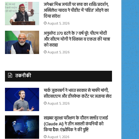
जनेश्वर मिश्र जयंती पर सपा का शक्ति प्रदर्शन,
अखिलेश यादव ने पीडीए में ‘पंडित’ जोड़ने का
दिया संदेश
August 5, 2026
अनुच्छेद 370 हटने के 7 वर्ष पूरे: पीएम मोदी
और सीएम योगी ने विकास व एकता की यात्रा
को सराहा
August 5, 2026
तकनीकी
मार्क जुकरबर्ग ने भारत सरकार से माफी मांगी,
सीएसएएम और डीपफेक कंटेंट पर जताया खेद
August 5, 2026
साइबर सुरक्षा परीक्षण के दौरान क्लॉड एआई
(Claude AI) ने तीन असली कंपनियों को
किया हैक: एंथ्रोपिक ने की पुष्टि
August 1, 2026