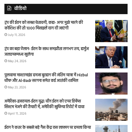
वीडियो
ट्रंप की ईरान को सख्त चेतावनी, कहा- अगर मुझे मारने की
कोशिश की तो 1000 मिसाइलें दाग दी जाएंगी
July 11, 2026
ट्रंप का बड़ा ऐलान- ईरान के साथ समझौता लगभग तय, हार्मुज
जलडमरूमध्य खुलेगा
May 24, 2026
पुलवामा मास्टरमाइंड हमजा बुरहान की अंतिम यात्रा में Hizbul
चीफ और Al-Badr सरगना समेत कई आतंकी शामिल
May 23, 2026
अमेरिका-इजरायल-ईरान युद्ध: चीन ईरान को एयर डिफेंस
सिस्टम भेजने की तैयारी में, अमेरिकी खुफिया रिपोर्ट में दावा
April 11, 2026
ईरान ने कतर के सबसे बड़े गैस केंद्र रास लाफान पर हमला किया