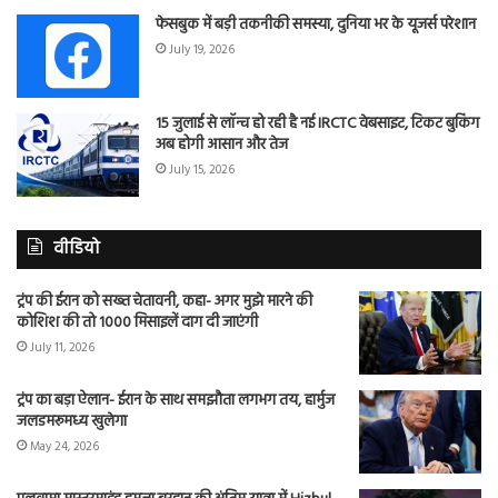
फेसबुक में बड़ी तकनीकी समस्या, दुनिया भर के यूजर्स परेशान
July 19, 2026
15 जुलाई से लॉन्च हो रही है नई IRCTC वेबसाइट, टिकट बुकिंग
अब होगी आसान और तेज
July 15, 2026
वीडियो
ट्रंप की ईरान को सख्त चेतावनी, कहा- अगर मुझे मारने की
कोशिश की तो 1000 मिसाइलें दाग दी जाएंगी
July 11, 2026
ट्रंप का बड़ा ऐलान- ईरान के साथ समझौता लगभग तय, हार्मुज
जलडमरूमध्य खुलेगा
May 24, 2026