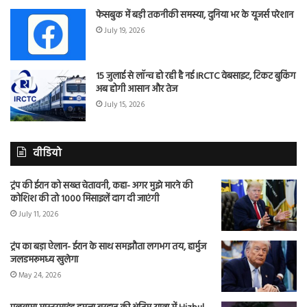
फेसबुक में बड़ी तकनीकी समस्या, दुनिया भर के यूजर्स परेशान
July 19, 2026
15 जुलाई से लॉन्च हो रही है नई IRCTC वेबसाइट, टिकट बुकिंग
अब होगी आसान और तेज
July 15, 2026
वीडियो
ट्रंप की ईरान को सख्त चेतावनी, कहा- अगर मुझे मारने की
कोशिश की तो 1000 मिसाइलें दाग दी जाएंगी
July 11, 2026
ट्रंप का बड़ा ऐलान- ईरान के साथ समझौता लगभग तय, हार्मुज
जलडमरूमध्य खुलेगा
May 24, 2026