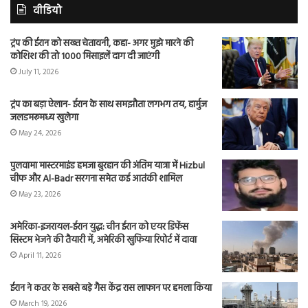
वीडियो
ट्रंप की ईरान को सख्त चेतावनी, कहा- अगर मुझे मारने की
कोशिश की तो 1000 मिसाइलें दाग दी जाएंगी
July 11, 2026
ट्रंप का बड़ा ऐलान- ईरान के साथ समझौता लगभग तय, हार्मुज
जलडमरूमध्य खुलेगा
May 24, 2026
पुलवामा मास्टरमाइंड हमजा बुरहान की अंतिम यात्रा में Hizbul
चीफ और Al-Badr सरगना समेत कई आतंकी शामिल
May 23, 2026
अमेरिका-इजरायल-ईरान युद्ध: चीन ईरान को एयर डिफेंस
सिस्टम भेजने की तैयारी में, अमेरिकी खुफिया रिपोर्ट में दावा
April 11, 2026
ईरान ने कतर के सबसे बड़े गैस केंद्र रास लाफान पर हमला किया
March 19, 2026