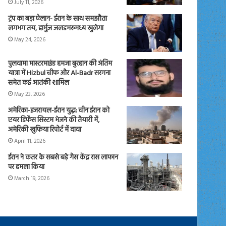
July 11, 2026
ट्रंप का बड़ा ऐलान- ईरान के साथ समझौता
लगभग तय, हार्मुज जलडमरूमध्य खुलेगा
May 24, 2026
पुलवामा मास्टरमाइंड हमजा बुरहान की अंतिम
यात्रा में Hizbul चीफ और Al-Badr सरगना
समेत कई आतंकी शामिल
May 23, 2026
अमेरिका-इजरायल-ईरान युद्ध: चीन ईरान को
एयर डिफेंस सिस्टम भेजने की तैयारी में,
अमेरिकी खुफिया रिपोर्ट में दावा
April 11, 2026
ईरान ने कतर के सबसे बड़े गैस केंद्र रास लाफान
पर हमला किया
March 19, 2026