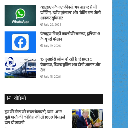
व्हाट्सएप के नए फीचर्स: अब ब्राउजर से भी
कॉलिंग, ‘कॉल ट्रांसफर’ और ‘वेटिंग रूम’ जैसी
शानदार सुविधाएं
July 29, 2026
फेसबुक में बड़ी तकनीकी समस्या, दुनिया भर
के यूजर्स परेशान
July 19, 2026
15 जुलाई से लॉन्च हो रही है नई IRCTC
वेबसाइट, टिकट बुकिंग अब होगी आसान और
तेज
July 15, 2026
वीडियो
ट्रंप की ईरान को सख्त चेतावनी, कहा- अगर
मुझे मारने की कोशिश की तो 1000 मिसाइलें
दाग दी जाएंगी