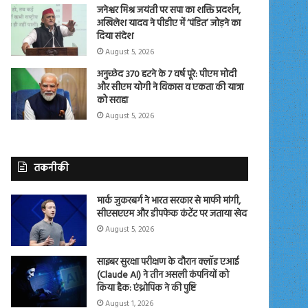
जनेश्वर मिश्र जयंती पर सपा का शक्ति प्रदर्शन,
अखिलेश यादव ने पीडीए में ‘पंडित’ जोड़ने का
दिया संदेश
August 5, 2026
अनुच्छेद 370 हटने के 7 वर्ष पूरे: पीएम मोदी
और सीएम योगी ने विकास व एकता की यात्रा
को सराहा
August 5, 2026
तकनीकी
मार्क जुकरबर्ग ने भारत सरकार से माफी मांगी,
सीएसएएम और डीपफेक कंटेंट पर जताया खेद
August 5, 2026
साइबर सुरक्षा परीक्षण के दौरान क्लॉड एआई
(Claude AI) ने तीन असली कंपनियों को
किया हैक: एंथ्रोपिक ने की पुष्टि
August 1, 2026