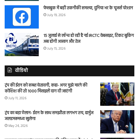
फेसबुक में बड़ी तकनीकी समस्या, दुनिया भर के यूजर्स परेशान
July 19, 2026
15 जुलाई से लॉन्च हो रही है नई IRCTC वेबसाइट, टिकट बुकिंग
अब होगी आसान और तेज
July 15, 2026
वीडियो
ट्रंप की ईरान को सख्त चेतावनी, कहा- अगर मुझे मारने की
कोशिश की तो 1000 मिसाइलें दाग दी जाएंगी
July 11, 2026
ट्रंप का बड़ा ऐलान- ईरान के साथ समझौता लगभग तय, हार्मुज
जलडमरूमध्य खुलेगा
May 24, 2026