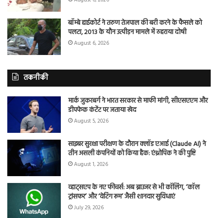
बॉम्बे हाईकोर्ट ने तरुण तेजपाल की बरी करने के फैसले को
पलटा, 2013 के यौन उत्पीड़न मामले में ठहराया दोषी
August 6, 2026
तकनीकी
मार्क जुकरबर्ग ने भारत सरकार से माफी मांगी, सीएसएएम और
डीपफेक कंटेंट पर जताया खेद
August 5, 2026
साइबर सुरक्षा परीक्षण के दौरान क्लॉड एआई (Claude AI) ने
तीन असली कंपनियों को किया हैक: एंथ्रोपिक ने की पुष्टि
August 1, 2026
व्हाट्सएप के नए फीचर्स: अब ब्राउजर से भी कॉलिंग, ‘कॉल
ट्रांसफर’ और ‘वेटिंग रूम’ जैसी शानदार सुविधाएं
July 29, 2026