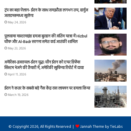
ट्रंप का बड़ा ऐलान- ईरान के साथ समझौता लगभग तय, हार्मुज
जलडमरूमध्य खुलेगा
May 24, 2026
पुलवामा मास्टरमाइंड हमजा बुरहान की अंतिम यात्रा में Hizbul
चीफ और Al-Badr सरगना समेत कई आतंकी शामिल
May 23, 2026
अमेरिका-इजरायल-ईरान युद्ध: चीन ईरान को एयर डिफेंस
सिस्टम भेजने की तैयारी में, अमेरिकी खुफिया रिपोर्ट में दावा
April 11, 2026
ईरान ने कतर के सबसे बड़े गैस केंद्र रास लाफान पर हमला किया
March 19, 2026
© Copyright 2026, All Rights Reserved |
Jannah Theme by TieLabs