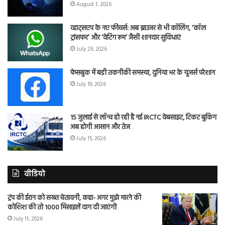
August 1, 2026
व्हाट्सएप के नए फीचर्स: अब ब्राउजर से भी कॉलिंग, ‘कॉल
ट्रांसफर’ और ‘वेटिंग रूम’ जैसी शानदार सुविधाएं
July 29, 2026
फेसबुक में बड़ी तकनीकी समस्या, दुनिया भर के यूजर्स परेशान
July 19, 2026
15 जुलाई से लॉन्च हो रही है नई IRCTC वेबसाइट, टिकट बुकिंग
अब होगी आसान और तेज
July 15, 2026
वीडियो
ट्रंप की ईरान को सख्त चेतावनी, कहा- अगर मुझे मारने की
कोशिश की तो 1000 मिसाइलें दाग दी जाएंगी
July 11, 2026