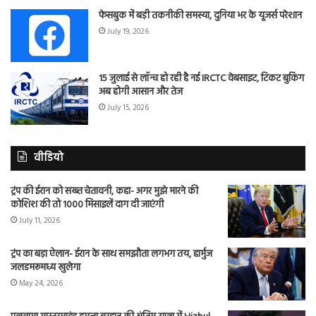
फेसबुक में बड़ी तकनीकी समस्या, दुनिया भर के यूजर्स परेशान
July 19, 2026
15 जुलाई से लॉन्च हो रही है नई IRCTC वेबसाइट, टिकट बुकिंग
अब होगी आसान और तेज
July 15, 2026
वीडियो
ट्रंप की ईरान को सख्त चेतावनी, कहा- अगर मुझे मारने की
कोशिश की तो 1000 मिसाइलें दाग दी जाएंगी
July 11, 2026
ट्रंप का बड़ा ऐलान- ईरान के साथ समझौता लगभग तय, हार्मुज
जलडमरूमध्य खुलेगा
May 24, 2026