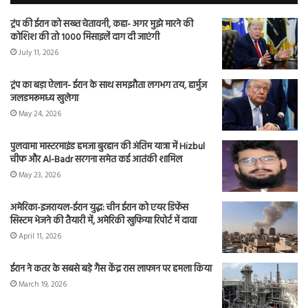
ट्रंप की ईरान को सख्त चेतावनी, कहा- अगर मुझे मारने की
कोशिश की तो 1000 मिसाइलें दाग दी जाएंगी
July 11, 2026
ट्रंप का बड़ा ऐलान- ईरान के साथ समझौता लगभग तय, हार्मुज
जलडमरूमध्य खुलेगा
May 24, 2026
पुलवामा मास्टरमाइंड हमजा बुरहान की अंतिम यात्रा में Hizbul
चीफ और Al-Badr सरगना समेत कई आतंकी शामिल
May 23, 2026
अमेरिका-इजरायल-ईरान युद्ध: चीन ईरान को एयर डिफेंस
सिस्टम भेजने की तैयारी में, अमेरिकी खुफिया रिपोर्ट में दावा
April 11, 2026
ईरान ने कतर के सबसे बड़े गैस केंद्र रास लाफान पर हमला किया
March 19, 2026