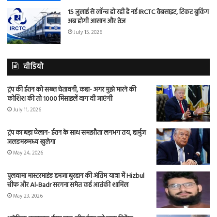
15 जुलाई से लॉन्च हो रही है नई IRCTC वेबसाइट, टिकट बुकिंग
अब होगी आसान और तेज
July 15, 2026
वीडियो
ट्रंप की ईरान को सख्त चेतावनी, कहा- अगर मुझे मारने की
कोशिश की तो 1000 मिसाइलें दाग दी जाएंगी
July 11, 2026
ट्रंप का बड़ा ऐलान- ईरान के साथ समझौता लगभग तय, हार्मुज
जलडमरूमध्य खुलेगा
May 24, 2026
पुलवामा मास्टरमाइंड हमजा बुरहान की अंतिम यात्रा में Hizbul
चीफ और Al-Badr सरगना समेत कई आतंकी शामिल
May 23, 2026