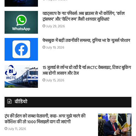
व्हाट्सएप के नए फीचर्स: अब ब्राउजर से भी कॉलिंग, ‘कॉल
ट्रांसफर’ और ‘वेटिंग रूम’ जैसी शानदार सुविधाएं
July 29, 2026
फेसबुक में बड़ी तकनीकी समस्या, दुनिया भर के यूजर्स परेशान
July 19, 2026
15 जुलाई से लॉन्च हो रही है नई IRCTC वेबसाइट, टिकट बुकिंग
अब होगी आसान और तेज
July 15, 2026
वीडियो
ट्रंप की ईरान को सख्त चेतावनी, कहा- अगर मुझे मारने की
कोशिश की तो 1000 मिसाइलें दाग दी जाएंगी
July 11, 2026