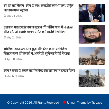
ट्रंप का बड़ा ऐलान- ईरान के साथ समझौता लगभग तय, हार्मुज
जलडमरूमध्य खुलेगा
May 24, 2026
पुलवामा मास्टरमाइंड हमजा बुरहान की अंतिम यात्रा में Hizbul
चीफ और Al-Badr सरगना समेत कई आतंकी शामिल
May 23, 2026
अमेरिका-इजरायल-ईरान युद्ध: चीन ईरान को एयर डिफेंस
सिस्टम भेजने की तैयारी में, अमेरिकी खुफिया रिपोर्ट में दावा
April 11, 2026
ईरान ने कतर के सबसे बड़े गैस केंद्र रास लाफान पर हमला किया
March 19, 2026
© Copyright 2026, All Rights Reserved |
Jannah Theme by TieLabs