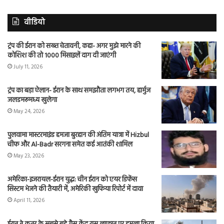
वीडियो
ट्रंप की ईरान को सख्त चेतावनी, कहा- अगर मुझे मारने की
कोशिश की तो 1000 मिसाइलें दाग दी जाएंगी
July 11, 2026
ट्रंप का बड़ा ऐलान- ईरान के साथ समझौता लगभग तय, हार्मुज
जलडमरूमध्य खुलेगा
May 24, 2026
पुलवामा मास्टरमाइंड हमजा बुरहान की अंतिम यात्रा में Hizbul
चीफ और Al-Badr सरगना समेत कई आतंकी शामिल
May 23, 2026
अमेरिका-इजरायल-ईरान युद्ध: चीन ईरान को एयर डिफेंस
सिस्टम भेजने की तैयारी में, अमेरिकी खुफिया रिपोर्ट में दावा
April 11, 2026