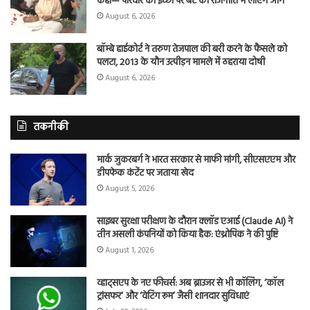
कहा— परिवार की इच्छा पर बेटे को राजनीति में लाएंगे आगे
August 6, 2026
बॉम्बे हाईकोर्ट ने तरुण तेजपाल की बरी करने के फैसले को
पलटा, 2013 के यौन उत्पीड़न मामले में ठहराया दोषी
August 6, 2026
तकनीकी
मार्क जुकरबर्ग ने भारत सरकार से माफी मांगी, सीएसएएम और
डीपफेक कंटेंट पर जताया खेद
August 5, 2026
साइबर सुरक्षा परीक्षण के दौरान क्लॉड एआई (Claude AI) ने
तीन असली कंपनियों को किया हैक: एंथ्रोपिक ने की पुष्टि
August 1, 2026
व्हाट्सएप के नए फीचर्स: अब ब्राउजर से भी कॉलिंग, ‘कॉल
ट्रांसफर’ और ‘वेटिंग रूम’ जैसी शानदार सुविधाएं