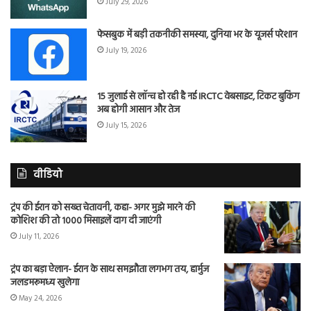
July 29, 2026
फेसबुक में बड़ी तकनीकी समस्या, दुनिया भर के यूजर्स परेशान
July 19, 2026
15 जुलाई से लॉन्च हो रही है नई IRCTC वेबसाइट, टिकट बुकिंग
अब होगी आसान और तेज
July 15, 2026
वीडियो
ट्रंप की ईरान को सख्त चेतावनी, कहा- अगर मुझे मारने की
कोशिश की तो 1000 मिसाइलें दाग दी जाएंगी
July 11, 2026
ट्रंप का बड़ा ऐलान- ईरान के साथ समझौता लगभग तय, हार्मुज
जलडमरूमध्य खुलेगा
May 24, 2026