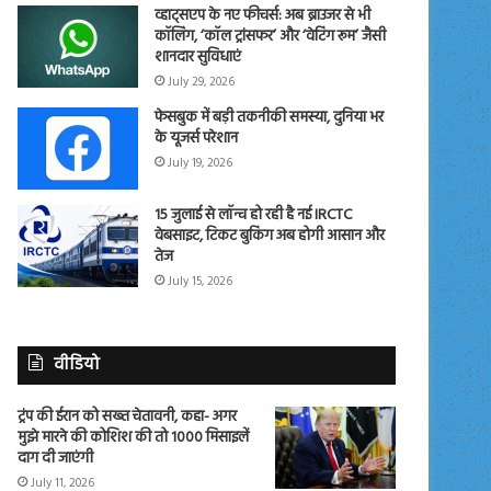
व्हाट्सएप के नए फीचर्स: अब ब्राउजर से भी
कॉलिंग, ‘कॉल ट्रांसफर’ और ‘वेटिंग रूम’ जैसी
शानदार सुविधाएं
July 29, 2026
फेसबुक में बड़ी तकनीकी समस्या, दुनिया भर
के यूजर्स परेशान
July 19, 2026
15 जुलाई से लॉन्च हो रही है नई IRCTC
वेबसाइट, टिकट बुकिंग अब होगी आसान और
तेज
July 15, 2026
वीडियो
ट्रंप की ईरान को सख्त चेतावनी, कहा- अगर
मुझे मारने की कोशिश की तो 1000 मिसाइलें
दाग दी जाएंगी
July 11, 2026