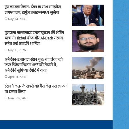
ट्रंप का बड़ा ऐलान- ईरान के साथ समझौता
लगभग तय, हार्मुज जलडमरूमध्य खुलेगा
May 24, 2026
पुलवामा मास्टरमाइंड हमजा बुरहान की अंतिम
यात्रा में Hizbul चीफ और Al-Badr सरगना
समेत कई आतंकी शामिल
May 23, 2026
अमेरिका-इजरायल-ईरान युद्ध: चीन ईरान को
एयर डिफेंस सिस्टम भेजने की तैयारी में,
अमेरिकी खुफिया रिपोर्ट में दावा
April 11, 2026
ईरान ने कतर के सबसे बड़े गैस केंद्र रास लाफान
पर हमला किया
March 19, 2026