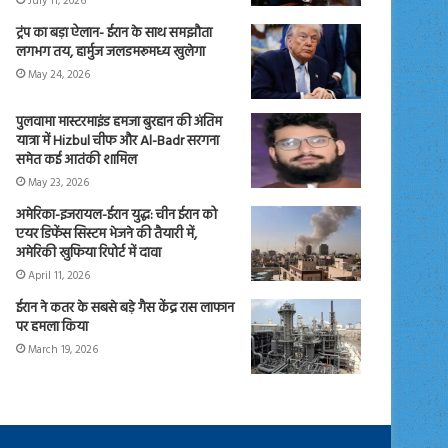
July 11, 2026
ट्रंप का बड़ा ऐलान- ईरान के साथ समझौता
लगभग तय, हार्मुज जलडमरूमध्य खुलेगा
May 24, 2026
पुलवामा मास्टरमाइंड हमजा बुरहान की अंतिम
यात्रा में Hizbul चीफ और Al-Badr सरगना
समेत कई आतंकी शामिल
May 23, 2026
अमेरिका-इजरायल-ईरान युद्ध: चीन ईरान को
एयर डिफेंस सिस्टम भेजने की तैयारी में,
अमेरिकी खुफिया रिपोर्ट में दावा
April 11, 2026
ईरान ने कतर के सबसे बड़े गैस केंद्र रास लाफान
पर हमला किया
March 19, 2026