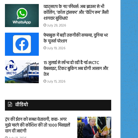
व्हाट्सएप के नए फीचर्स: अब ब्राउजर से भी
कॉलिंग, ‘कॉल ट्रांसफर’ और ‘वेटिंग रूम’ जैसी
शानदार सुविधाएं
July 29, 2026
फेसबुक में बड़ी तकनीकी समस्या, दुनिया भर
के यूजर्स परेशान
July 19, 2026
15 जुलाई से लॉन्च हो रही है नई IRCTC
वेबसाइट, टिकट बुकिंग अब होगी आसान और
तेज
July 15, 2026
वीडियो
ट्रंप की ईरान को सख्त चेतावनी, कहा- अगर
मुझे मारने की कोशिश की तो 1000 मिसाइलें
दाग दी जाएंगी