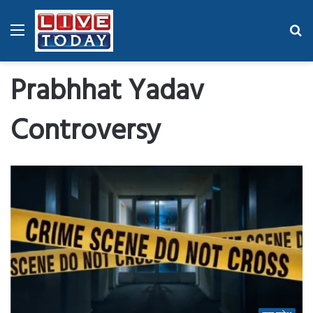
Menu
Se
fo
Prabhhat Yadav
Controversy