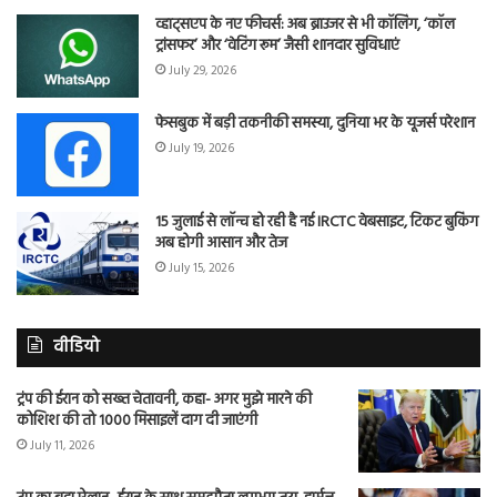
व्हाट्सएप के नए फीचर्स: अब ब्राउजर से भी कॉलिंग, ‘कॉल
ट्रांसफर’ और ‘वेटिंग रूम’ जैसी शानदार सुविधाएं
July 29, 2026
फेसबुक में बड़ी तकनीकी समस्या, दुनिया भर के यूजर्स परेशान
July 19, 2026
15 जुलाई से लॉन्च हो रही है नई IRCTC वेबसाइट, टिकट बुकिंग
अब होगी आसान और तेज
July 15, 2026
वीडियो
ट्रंप की ईरान को सख्त चेतावनी, कहा- अगर मुझे मारने की
कोशिश की तो 1000 मिसाइलें दाग दी जाएंगी
July 11, 2026