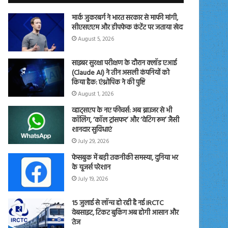
मार्क जुकरबर्ग ने भारत सरकार से माफी मांगी,
सीएसएएम और डीपफेक कंटेंट पर जताया खेद
August 5, 2026
साइबर सुरक्षा परीक्षण के दौरान क्लॉड एआई
(Claude AI) ने तीन असली कंपनियों को
किया हैक: एंथ्रोपिक ने की पुष्टि
August 1, 2026
व्हाट्सएप के नए फीचर्स: अब ब्राउजर से भी
कॉलिंग, ‘कॉल ट्रांसफर’ और ‘वेटिंग रूम’ जैसी
शानदार सुविधाएं
July 29, 2026
फेसबुक में बड़ी तकनीकी समस्या, दुनिया भर
के यूजर्स परेशान
July 19, 2026
15 जुलाई से लॉन्च हो रही है नई IRCTC
वेबसाइट, टिकट बुकिंग अब होगी आसान और
तेज