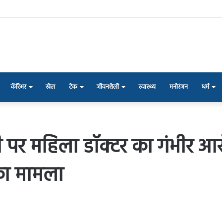
कॅरिअर
खेल
टेक
जीवनशैली
स्वास्थ्य
मनोरंजन
धर्म
्री पर महिला डॉक्टर का गंभीर आ
 का मामला