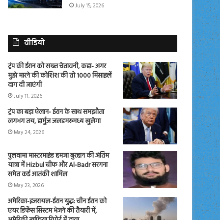
July 15, 2026
वीडियो
ट्रंप की ईरान को सख्त चेतावनी, कहा- अगर
मुझे मारने की कोशिश की तो 1000 मिसाइलें
दाग दी जाएंगी
July 11, 2026
ट्रंप का बड़ा ऐलान- ईरान के साथ समझौता
लगभग तय, हार्मुज जलडमरूमध्य खुलेगा
May 24, 2026
पुलवामा मास्टरमाइंड हमजा बुरहान की अंतिम
यात्रा में Hizbul चीफ और Al-Badr सरगना
समेत कई आतंकी शामिल
May 23, 2026
अमेरिका-इजरायल-ईरान युद्ध: चीन ईरान को
एयर डिफेंस सिस्टम भेजने की तैयारी में,