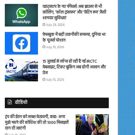
व्हाट्सएप के नए फीचर्स: अब ब्राउजर से भी
कॉलिंग, ‘कॉल ट्रांसफर’ और ‘वेटिंग रूम’ जैसी
शानदार सुविधाएं
July 29, 2026
फेसबुक में बड़ी तकनीकी समस्या, दुनिया भर
के यूजर्स परेशान
July 19, 2026
15 जुलाई से लॉन्च हो रही है नई IRCTC
वेबसाइट, टिकट बुकिंग अब होगी आसान और
तेज
July 15, 2026
वीडियो
ट्रंप की ईरान को सख्त चेतावनी, कहा- अगर
मुझे मारने की कोशिश की तो 1000 मिसाइलें
दाग दी जाएंगी