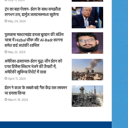
July 11, 2026
ट्रंप का बड़ा ऐलान- ईरान के साथ समझौता
लगभग तय, हार्मुज जलडमरूमध्य खुलेगा
May 24, 2026
पुलवामा मास्टरमाइंड हमजा बुरहान की अंतिम
यात्रा में Hizbul चीफ और Al-Badr सरगना
समेत कई आतंकी शामिल
May 23, 2026
अमेरिका-इजरायल-ईरान युद्ध: चीन ईरान को
एयर डिफेंस सिस्टम भेजने की तैयारी में,
अमेरिकी खुफिया रिपोर्ट में दावा
April 11, 2026
ईरान ने कतर के सबसे बड़े गैस केंद्र रास लाफान
पर हमला किया
March 19, 2026