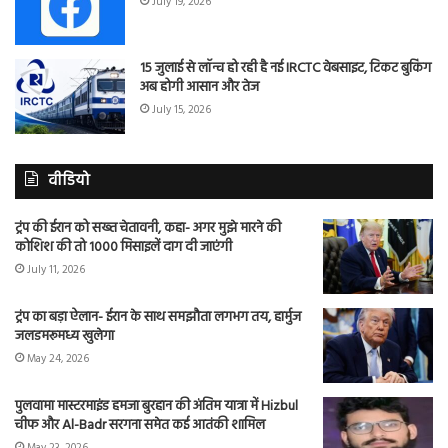
July 19, 2026
15 जुलाई से लॉन्च हो रही है नई IRCTC वेबसाइट, टिकट बुकिंग
अब होगी आसान और तेज
July 15, 2026
वीडियो
ट्रंप की ईरान को सख्त चेतावनी, कहा- अगर मुझे मारने की
कोशिश की तो 1000 मिसाइलें दाग दी जाएंगी
July 11, 2026
ट्रंप का बड़ा ऐलान- ईरान के साथ समझौता लगभग तय, हार्मुज
जलडमरूमध्य खुलेगा
May 24, 2026
पुलवामा मास्टरमाइंड हमजा बुरहान की अंतिम यात्रा में Hizbul
चीफ और Al-Badr सरगना समेत कई आतंकी शामिल