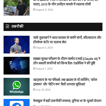
बॉम्बे हाईकोर्ट ने तरुण तेजपाल की बरी करने के फैसले को
पलटा, 2013 के यौन उत्पीड़न मामले में ठहराया दोषी
August 6, 2026
तकनीकी
मार्क जुकरबर्ग ने भारत सरकार से माफी मांगी, सीएसएएम और
डीपफेक कंटेंट पर जताया खेद
August 5, 2026
साइबर सुरक्षा परीक्षण के दौरान क्लॉड एआई (Claude AI) ने
तीन असली कंपनियों को किया हैक: एंथ्रोपिक ने की पुष्टि
August 1, 2026
व्हाट्सएप के नए फीचर्स: अब ब्राउजर से भी कॉलिंग, ‘कॉल
ट्रांसफर’ और ‘वेटिंग रूम’ जैसी शानदार सुविधाएं
July 29, 2026
फेसबुक में बड़ी तकनीकी समस्या, दुनिया भर के यूजर्स परेशान