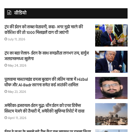
वीडियो
ट्रंप की ईरान को सख्त चेतावनी, कहा- अगर मुझे मारने की
कोशिश की तो 1000 मिसाइलें दाग दी जाएंगी
July 11, 2026
ट्रंप का बड़ा ऐलान- ईरान के साथ समझौता लगभग तय, हार्मुज
जलडमरूमध्य खुलेगा
May 24, 2026
पुलवामा मास्टरमाइंड हमजा बुरहान की अंतिम यात्रा में Hizbul
चीफ और Al-Badr सरगना समेत कई आतंकी शामिल
May 23, 2026
अमेरिका-इजरायल-ईरान युद्ध: चीन ईरान को एयर डिफेंस
सिस्टम भेजने की तैयारी में, अमेरिकी खुफिया रिपोर्ट में दावा
April 11, 2026