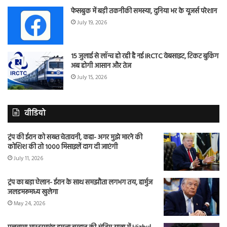
फेसबुक में बड़ी तकनीकी समस्या, दुनिया भर के यूजर्स परेशान
July 19, 2026
15 जुलाई से लॉन्च हो रही है नई IRCTC वेबसाइट, टिकट बुकिंग
अब होगी आसान और तेज
July 15, 2026
वीडियो
ट्रंप की ईरान को सख्त चेतावनी, कहा- अगर मुझे मारने की
कोशिश की तो 1000 मिसाइलें दाग दी जाएंगी
July 11, 2026
ट्रंप का बड़ा ऐलान- ईरान के साथ समझौता लगभग तय, हार्मुज
जलडमरूमध्य खुलेगा
May 24, 2026