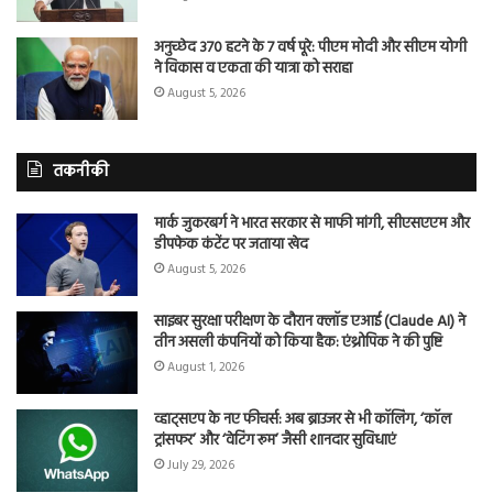
अनुच्छेद 370 हटने के 7 वर्ष पूरे: पीएम मोदी और सीएम योगी
ने विकास व एकता की यात्रा को सराहा
August 5, 2026
तकनीकी
मार्क जुकरबर्ग ने भारत सरकार से माफी मांगी, सीएसएएम और
डीपफेक कंटेंट पर जताया खेद
August 5, 2026
साइबर सुरक्षा परीक्षण के दौरान क्लॉड एआई (Claude AI) ने
तीन असली कंपनियों को किया हैक: एंथ्रोपिक ने की पुष्टि
August 1, 2026
व्हाट्सएप के नए फीचर्स: अब ब्राउजर से भी कॉलिंग, ‘कॉल
ट्रांसफर’ और ‘वेटिंग रूम’ जैसी शानदार सुविधाएं
July 29, 2026