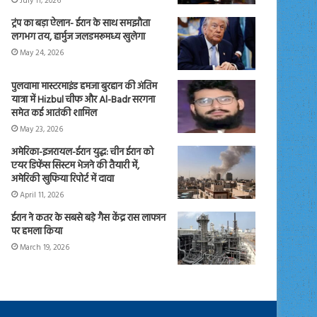
July 11, 2026
ट्रंप का बड़ा ऐलान- ईरान के साथ समझौता
लगभग तय, हार्मुज जलडमरूमध्य खुलेगा
May 24, 2026
पुलवामा मास्टरमाइंड हमजा बुरहान की अंतिम
यात्रा में Hizbul चीफ और Al-Badr सरगना
समेत कई आतंकी शामिल
May 23, 2026
अमेरिका-इजरायल-ईरान युद्ध: चीन ईरान को
एयर डिफेंस सिस्टम भेजने की तैयारी में,
अमेरिकी खुफिया रिपोर्ट में दावा
April 11, 2026
ईरान ने कतर के सबसे बड़े गैस केंद्र रास लाफान
पर हमला किया
March 19, 2026