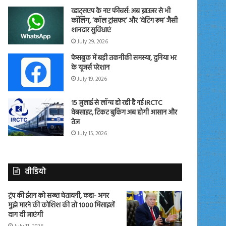
व्हाट्सएप के नए फीचर्स: अब ब्राउजर से भी
कॉलिंग, ‘कॉल ट्रांसफर’ और ‘वेटिंग रूम’ जैसी
शानदार सुविधाएं
July 29, 2026
फेसबुक में बड़ी तकनीकी समस्या, दुनिया भर
के यूजर्स परेशान
July 19, 2026
15 जुलाई से लॉन्च हो रही है नई IRCTC
वेबसाइट, टिकट बुकिंग अब होगी आसान और
तेज
July 15, 2026
वीडियो
ट्रंप की ईरान को सख्त चेतावनी, कहा- अगर
मुझे मारने की कोशिश की तो 1000 मिसाइलें
दाग दी जाएंगी