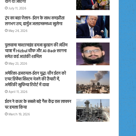
दाग दी जाएंगी
July 11, 2026
ट्रंप का बड़ा ऐलान- ईरान के साथ समझौता
लगभग तय, हार्मुज जलडमरूमध्य खुलेगा
May 24, 2026
पुलवामा मास्टरमाइंड हमजा बुरहान की अंतिम
यात्रा में Hizbul चीफ और Al-Badr सरगना
समेत कई आतंकी शामिल
May 23, 2026
अमेरिका-इजरायल-ईरान युद्ध: चीन ईरान को
एयर डिफेंस सिस्टम भेजने की तैयारी में,
अमेरिकी खुफिया रिपोर्ट में दावा
April 11, 2026
ईरान ने कतर के सबसे बड़े गैस केंद्र रास लाफान
पर हमला किया
March 19, 2026