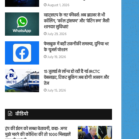
August 1, 2026
व्हाट्सएप के नए फीचर्स: अब ब्राउजर से भी
कॉलिंग, ‘कॉल ट्रांसफर’ और ‘वेटिंग रूम’ जैसी
शानदार सुविधाएं
July 29, 2026
फेसबुक में बड़ी तकनीकी समस्या, दुनिया भर
के यूजर्स परेशान
July 19, 2026
15 जुलाई से लॉन्च हो रही है नई IRCTC
वेबसाइट, टिकट बुकिंग अब होगी आसान और
तेज
July 15, 2026
वीडियो
ट्रंप की ईरान को सख्त चेतावनी, कहा- अगर
मुझे मारने की कोशिश की तो 1000 मिसाइलें