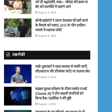
को दी श्रद्धांजलि, कहा— परिवार की इच्छा पर
बेटे को राजनीति में लाएंगे आगे
August 6, 2026
बॉम्बे हाईकोर्ट ने तरुण तेजपाल की बरी करने
के फैसले को पलटा, 2013 के यौन उत्पीड़न
मामले में ठहराया दोषी
August 6, 2026
तकनीकी
मार्क जुकरबर्ग ने भारत सरकार से माफी मांगी,
सीएसएएम और डीपफेक कंटेंट पर जताया खेद
August 5, 2026
साइबर सुरक्षा परीक्षण के दौरान क्लॉड एआई
(Claude AI) ने तीन असली कंपनियों को
किया हैक: एंथ्रोपिक ने की पुष्टि
August 1, 2026