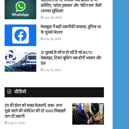
व्हाट्सएप के नए फीचर्स: अब ब्राउजर से भी
कॉलिंग, ‘कॉल ट्रांसफर’ और ‘वेटिंग रूम’ जैसी
शानदार सुविधाएं
July 29, 2026
फेसबुक में बड़ी तकनीकी समस्या, दुनिया भर
के यूजर्स परेशान
July 19, 2026
15 जुलाई से लॉन्च हो रही है नई IRCTC
वेबसाइट, टिकट बुकिंग अब होगी आसान और
तेज
July 15, 2026
वीडियो
ट्रंप की ईरान को सख्त चेतावनी, कहा- अगर
मुझे मारने की कोशिश की तो 1000 मिसाइलें
दाग दी जाएंगी
July 11, 2026