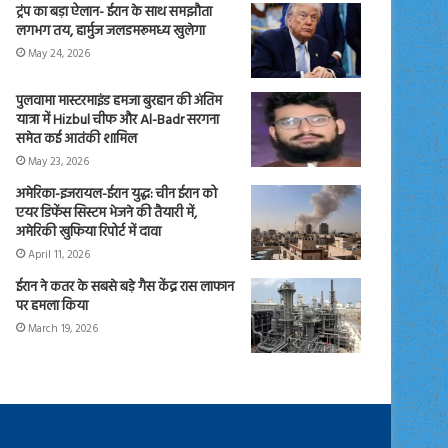
ट्रंप का बड़ा ऐलान- ईरान के साथ समझौता
लगभग तय, हार्मुज जलडमरूमध्य खुलेगा
May 24, 2026
पुलवामा मास्टरमाइंड हमजा बुरहान की अंतिम
यात्रा में Hizbul चीफ और Al-Badr सरगना
समेत कई आतंकी शामिल
May 23, 2026
अमेरिका-इजरायल-ईरान युद्ध: चीन ईरान को
एयर डिफेंस सिस्टम भेजने की तैयारी में,
अमेरिकी खुफिया रिपोर्ट में दावा
April 11, 2026
ईरान ने कतर के सबसे बड़े गैस केंद्र रास लाफान
पर हमला किया
March 19, 2026