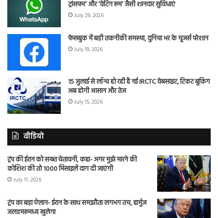
ट्रांसफर’ और ‘वेटिंग रूम’ जैसी शानदार सुविधाएं
July 29, 2026
फेसबुक में बड़ी तकनीकी समस्या, दुनिया भर के यूजर्स परेशान
July 19, 2026
15 जुलाई से लॉन्च हो रही है नई IRCTC वेबसाइट, टिकट बुकिंग
अब होगी आसान और तेज
July 15, 2026
वीडियो
ट्रंप की ईरान को सख्त चेतावनी, कहा- अगर मुझे मारने की
कोशिश की तो 1000 मिसाइलें दाग दी जाएंगी
July 11, 2026
ट्रंप का बड़ा ऐलान- ईरान के साथ समझौता लगभग तय, हार्मुज
जलडमरूमध्य खुलेगा