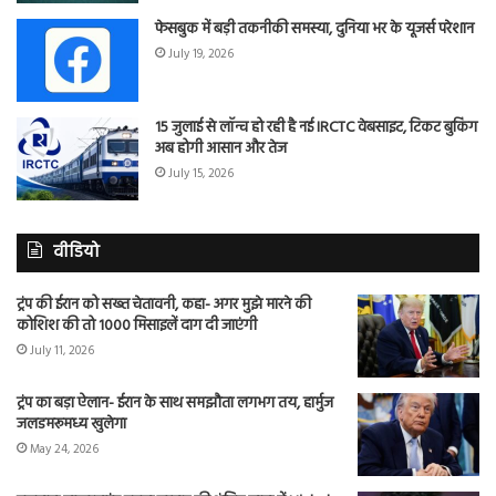
फेसबुक में बड़ी तकनीकी समस्या, दुनिया भर के यूजर्स परेशान
July 19, 2026
15 जुलाई से लॉन्च हो रही है नई IRCTC वेबसाइट, टिकट बुकिंग
अब होगी आसान और तेज
July 15, 2026
वीडियो
ट्रंप की ईरान को सख्त चेतावनी, कहा- अगर मुझे मारने की
कोशिश की तो 1000 मिसाइलें दाग दी जाएंगी
July 11, 2026
ट्रंप का बड़ा ऐलान- ईरान के साथ समझौता लगभग तय, हार्मुज
जलडमरूमध्य खुलेगा
May 24, 2026