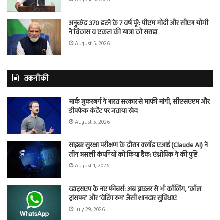
अनुच्छेद 370 हटने के 7 वर्ष पूरे: पीएम मोदी और सीएम योगी
ने विकास व एकता की यात्रा को सराहा
August 5, 2026
तकनीकी
मार्क जुकरबर्ग ने भारत सरकार से माफी मांगी, सीएसएएम और
डीपफेक कंटेंट पर जताया खेद
August 5, 2026
साइबर सुरक्षा परीक्षण के दौरान क्लॉड एआई (Claude AI) ने
तीन असली कंपनियों को किया हैक: एंथ्रोपिक ने की पुष्टि
August 1, 2026
व्हाट्सएप के नए फीचर्स: अब ब्राउजर से भी कॉलिंग, ‘कॉल
ट्रांसफर’ और ‘वेटिंग रूम’ जैसी शानदार सुविधाएं
July 29, 2026