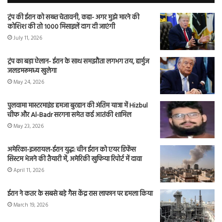
ट्रंप की ईरान को सख्त चेतावनी, कहा- अगर मुझे मारने की
कोशिश की तो 1000 मिसाइलें दाग दी जाएंगी
July 11, 2026
ट्रंप का बड़ा ऐलान- ईरान के साथ समझौता लगभग तय, हार्मुज
जलडमरूमध्य खुलेगा
May 24, 2026
पुलवामा मास्टरमाइंड हमजा बुरहान की अंतिम यात्रा में Hizbul
चीफ और Al-Badr सरगना समेत कई आतंकी शामिल
May 23, 2026
अमेरिका-इजरायल-ईरान युद्ध: चीन ईरान को एयर डिफेंस
सिस्टम भेजने की तैयारी में, अमेरिकी खुफिया रिपोर्ट में दावा
April 11, 2026
ईरान ने कतर के सबसे बड़े गैस केंद्र रास लाफान पर हमला किया
March 19, 2026