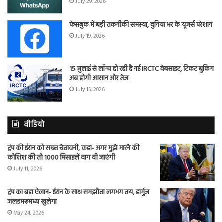
July 29, 2026
फेसबुक में बड़ी तकनीकी समस्या, दुनिया भर के यूजर्स परेशान
July 19, 2026
15 जुलाई से लॉन्च हो रही है नई IRCTC वेबसाइट, टिकट बुकिंग
अब होगी आसान और तेज
July 15, 2026
वीडियो
ट्रंप की ईरान को सख्त चेतावनी, कहा- अगर मुझे मारने की
कोशिश की तो 1000 मिसाइलें दाग दी जाएंगी
July 11, 2026
ट्रंप का बड़ा ऐलान- ईरान के साथ समझौता लगभग तय, हार्मुज
जलडमरूमध्य खुलेगा
May 24, 2026