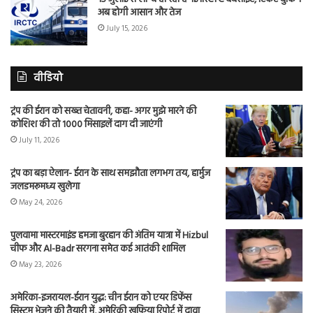
अब होगी आसान और तेज
July 15, 2026
वीडियो
ट्रंप की ईरान को सख्त चेतावनी, कहा- अगर मुझे मारने की
कोशिश की तो 1000 मिसाइलें दाग दी जाएंगी
July 11, 2026
ट्रंप का बड़ा ऐलान- ईरान के साथ समझौता लगभग तय, हार्मुज
जलडमरूमध्य खुलेगा
May 24, 2026
पुलवामा मास्टरमाइंड हमजा बुरहान की अंतिम यात्रा में Hizbul
चीफ और Al-Badr सरगना समेत कई आतंकी शामिल
May 23, 2026
अमेरिका-इजरायल-ईरान युद्ध: चीन ईरान को एयर डिफेंस
सिस्टम भेजने की तैयारी में, अमेरिकी खुफिया रिपोर्ट में दावा