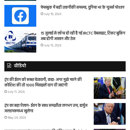
फेसबुक में बड़ी तकनीकी समस्या, दुनिया भर के यूजर्स परेशान
July 19, 2026
15 जुलाई से लॉन्च हो रही है नई IRCTC वेबसाइट, टिकट बुकिंग
अब होगी आसान और तेज
July 15, 2026
वीडियो
ट्रंप की ईरान को सख्त चेतावनी, कहा- अगर मुझे मारने की
कोशिश की तो 1000 मिसाइलें दाग दी जाएंगी
July 11, 2026
ट्रंप का बड़ा ऐलान- ईरान के साथ समझौता लगभग तय, हार्मुज
जलडमरूमध्य खुलेगा
May 24, 2026