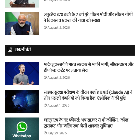
अनुच्छेद 370 हटने के 7 वर्ष पूरे: पीएम मोदी और सीएम योगी
ने विकास व एकता की यात्रा को सराहा
August 5, 2026
तकनीकी
मार्क जुकरबर्ग ने भारत सरकार से माफी मांगी, सीएसएएम और
डीपफेक कंटेंट पर जताया खेद
August 5, 2026
साइबर सुरक्षा परीक्षण के दौरान क्लॉड एआई (Claude AI) ने
तीन असली कंपनियों को किया हैक: एंथ्रोपिक ने की पुष्टि
August 1, 2026
व्हाट्सएप के नए फीचर्स: अब ब्राउजर से भी कॉलिंग, ‘कॉल
ट्रांसफर’ और ‘वेटिंग रूम’ जैसी शानदार सुविधाएं
July 29, 2026