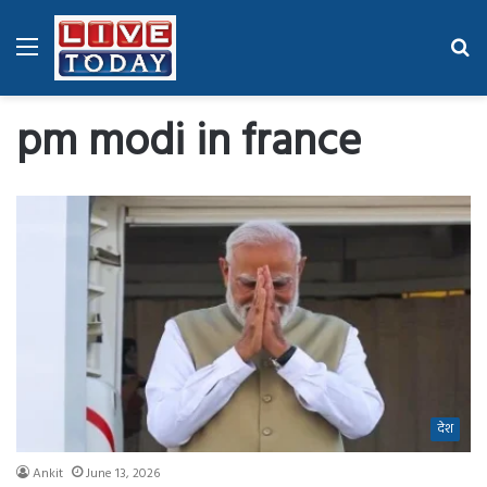
Menu
Se
fo
pm modi in france
देश
Ankit
June 13, 2026