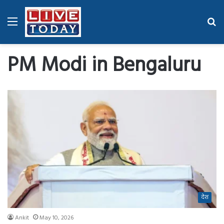
Menu
Se
fo
PM Modi in Bengaluru
देश
Ankit
May 10, 2026