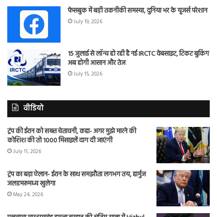
फेसबुक में बड़ी तकनीकी समस्या, दुनिया भर के यूजर्स परेशान
July 19, 2026
15 जुलाई से लॉन्च हो रही है नई IRCTC वेबसाइट, टिकट बुकिंग
अब होगी आसान और तेज
July 15, 2026
वीडियो
ट्रंप की ईरान को सख्त चेतावनी, कहा- अगर मुझे मारने की
कोशिश की तो 1000 मिसाइलें दाग दी जाएंगी
July 11, 2026
ट्रंप का बड़ा ऐलान- ईरान के साथ समझौता लगभग तय, हार्मुज
जलडमरूमध्य खुलेगा
May 24, 2026