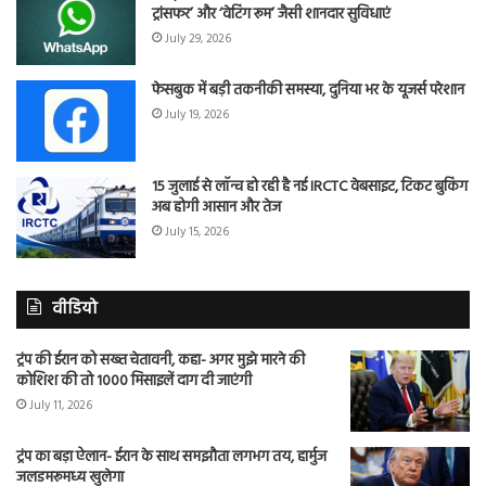
ट्रांसफर’ और ‘वेटिंग रूम’ जैसी शानदार सुविधाएं
July 29, 2026
फेसबुक में बड़ी तकनीकी समस्या, दुनिया भर के यूजर्स परेशान
July 19, 2026
15 जुलाई से लॉन्च हो रही है नई IRCTC वेबसाइट, टिकट बुकिंग
अब होगी आसान और तेज
July 15, 2026
वीडियो
ट्रंप की ईरान को सख्त चेतावनी, कहा- अगर मुझे मारने की
कोशिश की तो 1000 मिसाइलें दाग दी जाएंगी
July 11, 2026
ट्रंप का बड़ा ऐलान- ईरान के साथ समझौता लगभग तय, हार्मुज
जलडमरूमध्य खुलेगा