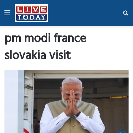
Menu
Se
fo
pm modi france
slovakia visit