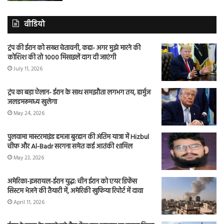
वीडियो
ट्रंप की ईरान को सख्त चेतावनी, कहा- अगर मुझे मारने की
कोशिश की तो 1000 मिसाइलें दाग दी जाएंगी
July 11, 2026
ट्रंप का बड़ा ऐलान- ईरान के साथ समझौता लगभग तय, हार्मुज
जलडमरूमध्य खुलेगा
May 24, 2026
पुलवामा मास्टरमाइंड हमजा बुरहान की अंतिम यात्रा में Hizbul
चीफ और Al-Badr सरगना समेत कई आतंकी शामिल
May 23, 2026
अमेरिका-इजरायल-ईरान युद्ध: चीन ईरान को एयर डिफेंस
सिस्टम भेजने की तैयारी में, अमेरिकी खुफिया रिपोर्ट में दावा
April 11, 2026