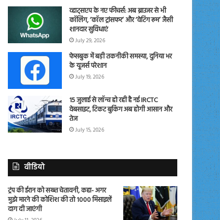
व्हाट्सएप के नए फीचर्स: अब ब्राउजर से भी
कॉलिंग, ‘कॉल ट्रांसफर’ और ‘वेटिंग रूम’ जैसी
शानदार सुविधाएं
July 29, 2026
फेसबुक में बड़ी तकनीकी समस्या, दुनिया भर
के यूजर्स परेशान
July 19, 2026
15 जुलाई से लॉन्च हो रही है नई IRCTC
वेबसाइट, टिकट बुकिंग अब होगी आसान और
तेज
July 15, 2026
वीडियो
ट्रंप की ईरान को सख्त चेतावनी, कहा- अगर
मुझे मारने की कोशिश की तो 1000 मिसाइलें
दाग दी जाएंगी