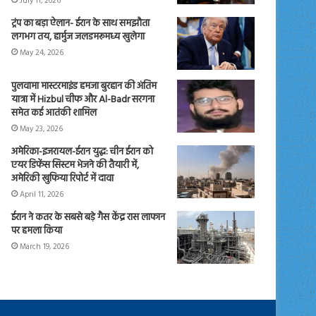
July 11, 2026
ट्रंप का बड़ा ऐलान- ईरान के साथ समझौता
लगभग तय, हार्मुज जलडमरूमध्य खुलेगा
May 24, 2026
पुलवामा मास्टरमाइंड हमजा बुरहान की अंतिम
यात्रा में Hizbul चीफ और Al-Badr सरगना
समेत कई आतंकी शामिल
May 23, 2026
अमेरिका-इजरायल-ईरान युद्ध: चीन ईरान को
एयर डिफेंस सिस्टम भेजने की तैयारी में,
अमेरिकी खुफिया रिपोर्ट में दावा
April 11, 2026
ईरान ने कतर के सबसे बड़े गैस केंद्र रास लाफान
पर हमला किया
March 19, 2026