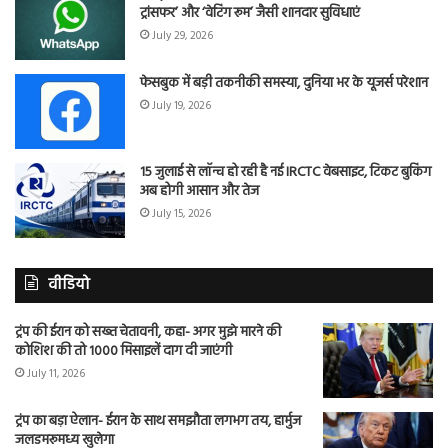
ट्रांसफर’ और ‘वेटिंग रूम’ जैसी शानदार सुविधाएं
July 29, 2026
फेसबुक में बड़ी तकनीकी समस्या, दुनिया भर के यूजर्स परेशान
July 19, 2026
15 जुलाई से लॉन्च हो रही है नई IRCTC वेबसाइट, टिकट बुकिंग
अब होगी आसान और तेज
July 15, 2026
वीडियो
ट्रंप की ईरान को सख्त चेतावनी, कहा- अगर मुझे मारने की
कोशिश की तो 1000 मिसाइलें दाग दी जाएंगी
July 11, 2026
ट्रंप का बड़ा ऐलान- ईरान के साथ समझौता लगभग तय, हार्मुज
जलडमरूमध्य खुलेगा